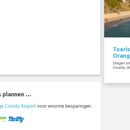
Toeris
Orang
Dingen om
County, di
s plannen …
ge County Airport
voor enorme besparingen.