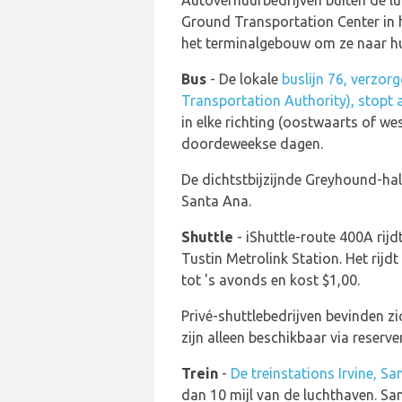
Autoverhuurbedrijven buiten de lu
Ground Transportation Center in 
het terminalgebouw om ze naar hu
Bus
- De lokale
buslijn 76, verzo
Transportation Authority), stopt 
in elke richting (oostwaarts of w
doordeweekse dagen.
De dichtstbijzijnde Greyhound-halt
Santa Ana.
Shuttle
- iShuttle-route 400A rij
Tustin Metrolink Station. Het rij
tot 's avonds en kost $1,00.
Privé-shuttlebedrijven bevinden z
zijn alleen beschikbaar via reserve
Trein
-
De treinstations Irvine, S
dan 10 mijl van de luchthaven. San