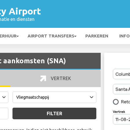
y Airport
matie en diensten
ERHUUR
AIRPORT TRANSFERS
PARKEREN
INFO
t aankomsten (SNA)
VERTREK
FILTER