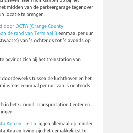
chthaven halen hun klanten op bij het
het midden van de parkeergarage tegenover
n locatie te brengen.
rgd door OCTA (Orange County
aan de rand van Terminal B
eenmaal per uur
estwaarts) van 's ochtends tot 's avonds op
e bevindt zich bij het treinstation van
dt doordeweeks tussen de luchthaven en het
dt minstens eenmaal per uur van 's ochtends
ich in het Ground Transportation Center en
ringen.
anta Ana en Tustin
liggen allemaal op minder
ta Ana en Irvine zijn het gemakkelijkst te