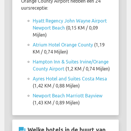
Orange County Airport hebben een 24
uursreceptie:
Hyatt Regency John Wayne Airport
Newport Beach
(0,15 KM / 0,09
Mijlen)
Atrium Hotel Orange County
(1,19
KM / 0,74 Mijlen)
Hampton Inn & Suites Irvine/Orange
County Airport
(1,2 KM / 0,74 Mijlen)
Ayres Hotel and Suites Costa Mesa
(1,42 KM / 0,88 Mijlen)
Newport Beach Marriott Bayview
(1,43 KM / 0,89 Mijlen)
question_answer
Welke hotels in de buurt van