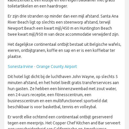
kabelzenders, een kluisje en een eigen badkamer met gratis
toiletartikelen en een haardroger.
Er zijn drie stranden op minder dan een mijl afstand. Santa Ana
River Beach ligt op slechts een steenworp afstand, terwijl
Newport Beach een kwart mijl/450 m en Huntington Beach
twee kwart mijl/950 m van deze accommodatie verwijderd zijn.
Het dagelijkse continentaal ontbijt bestaat uit Belgische wafels,
eieren, ontbijtgranen, koffie en sap en er is een koffiebar ter
plaatse.
Sonesta Irvine - Orange County Airport
Dit hotel ligt dicht bij de luchthaven John Wayne, op slechts 5
minuten afstand, en het hotel biedt gratis transferservices aan
hun gasten. Ze hebben een binnenzwembad met zout water,
een 24-uurs receptie, een fitnesscentrum, een
businesscentrum en een multifunctioneel sportveld dat
beschikbaar is voor basketbal, tennis en volleybal.
Er wordt elke ochtend een continentaal ontbijt geserveerd
tegen een meerprijs. Het Copper Chef Kitchen and Bar serveert