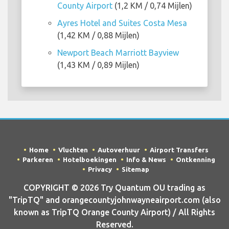
County Airport
(1,2 KM / 0,74 Mijlen)
Ayres Hotel and Suites Costa Mesa
(1,42 KM / 0,88 Mijlen)
Newport Beach Marriott Bayview
(1,43 KM / 0,89 Mijlen)
Home
Vluchten
Autoverhuur
Airport Transfers
Parkeren
Hotelboekingen
Info & News
Ontkenning
Privacy
Sitemap
COPYRIGHT © 2026 Try Quantum OU trading as
"TripTQ" and orangecountyjohnwayneairport.com (also
known as TripTQ Orange County Airport) / All Rights
Reserved.