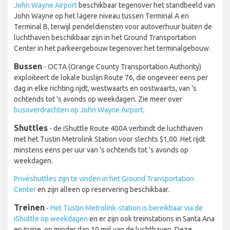
John Wayne Airport
beschikbaar tegenover het standbeeld van
John Wayne op het lagere niveau tussen Terminal A en
Terminal B, terwijl pendeldiensten voor autoverhuur buiten de
luchthaven beschikbaar zijn in het Ground Transportation
Center in het parkeergebouw tegenover het terminalgebouw.
Bussen
- OCTA (Orange County Transportation Authority)
exploiteert de lokale buslijn Route 76, die ongeveer eens per
dag in elke richting rijdt, westwaarts en oostwaarts, van 's
ochtends tot 's avonds op weekdagen. Zie meer over
busoverdrachten op John Wayne Airport
.
Shuttles
- de iShuttle Route 400A verbindt de luchthaven
met het Tustin Metrolink Station voor slechts $1,00. Het rijdt
minstens eens per uur van 's ochtends tot 's avonds op
weekdagen.
Privéshuttles zijn te vinden in het Ground Transportation
Center
en zijn alleen op reservering beschikbaar.
Treinen
-
Het Tustin Metrolink-station is bereikbaar via de
iShuttle op weekdagen
en er zijn ook treinstations in Santa Ana
en Irvine, op minder dan 10 mijl van de luchthaven. Deze