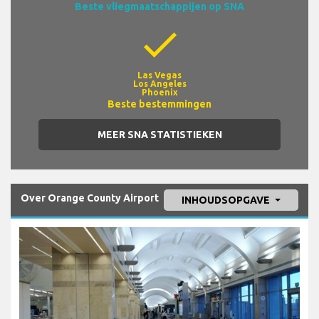
Beste vliegmaatschappijen op SNA
check
Las Vegas
Los Angeles
Phoenix
Beste bestemmingen
MEER SNA STATISTIEKEN
Over Orange County Airport
INHOUDSOPGAVE