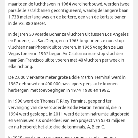
maar toen de luchthaven in 1964 werd herbouwd, werden twee
parallelle asfaltbanen geconfigureerd, waarbij de langere baan
1.738 meter lang was en de kortere, een van de kortste banen
in de VS, 880 meter.
In de jaren 50 voerde Bonanza vluchten uit tussen Los Angeles
en Phoenix, via San Diego, en in 1963 begonnen ze non-stop
vluchten naar Phoenix uit te voeren. In 1965 voegden ze Las
Vegas toe en in 1967 begon Air California non-stop vluchten
naar San Francisco uit te voeren met 48 vluchten per week in
elke richting.
De 2.000 vierkante meter grote Eddie Martin Terminal werd in
1967 gebouwd om 400.000 passagiers per jaar te kunnen
herbergen, met toevoegingen in 1974, 1980 en 1982.
In 1990 werd de Thomas F. Riley Terminal geopend ter
vervanging van de verouderde Eddie Martin Terminal, die in
1994 werd gesloopt. In 2011 werd de terminalruimte uitgebreid
en vernieuwd als onderdeel van een project van $543 miljoen
en nu herbergt het alle drie de terminals, A, B en C.
In 2020 werd een naamswijziging aangevraagd vanwege