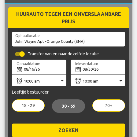
HUURAUTO TEGEN EEN ONVERSLAANBARE
PRIJS
Ophaallocatie
Transfer van en naar dezelfde locatie
Ophaaldatum
Inleverdatum
Leeftijd bestuurder:
18 - 29
70+
30 - 69
ZOEKEN