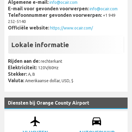
Algemene e-mail:
info@ocair.com
E-mail voor gevonden voorwerpen:
info@ocair.com
Telefoonnummer gevonden voorwerpen:
+1 949
252-5140
Officiële website:
https://www.ocair.com/
Lokale informatie
Rijden aan de:
rechterkant
Elektriciteit:
120V/60Hz
Stekker:
A, B
Valuta:
Amerikaanse dollar, USD, $
Diensten bij Orange County Airport
airplanemode_active
drive_eta