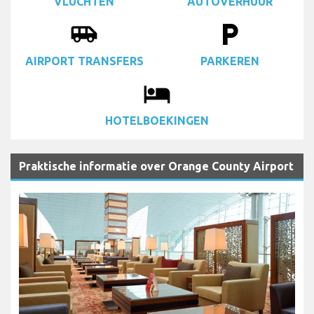
VLUCHTEN
AUTOVERHUUR
airport_shuttle
local_parking
AIRPORT TRANSFERS
PARKEREN
local_hotel
HOTELBOEKINGEN
Praktische informatie over Orange County Airport