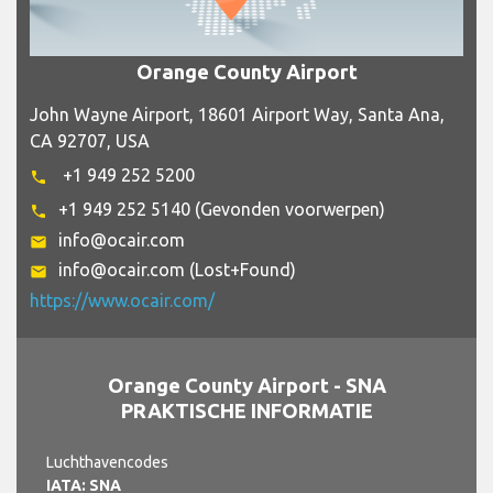
Orange County Airport
John Wayne Airport, 18601 Airport Way, Santa Ana,
CA 92707, USA
+1 949 252 5200
phone
+1 949 252 5140 (Gevonden voorwerpen)
phone
info@ocair.com
email
info@ocair.com (Lost+Found)
email
https://www.ocair.com/
Orange County Airport - SNA
PRAKTISCHE INFORMATIE
Luchthavencodes
IATA: SNA