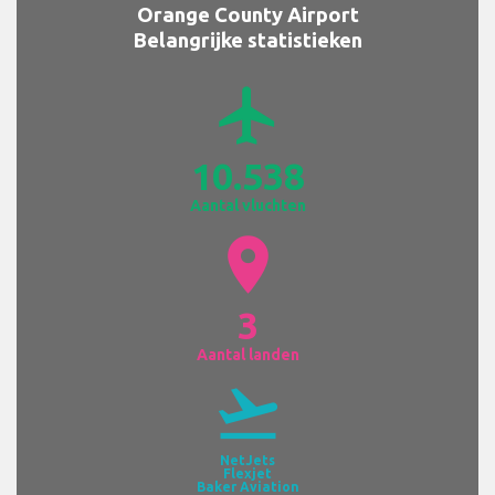
Orange County Airport
Belangrijke statistieken
airplanemode_active
10.538
Aantal vluchten
location_on
3
Aantal landen
flight_takeoff
NetJets
Flexjet
Baker Aviation