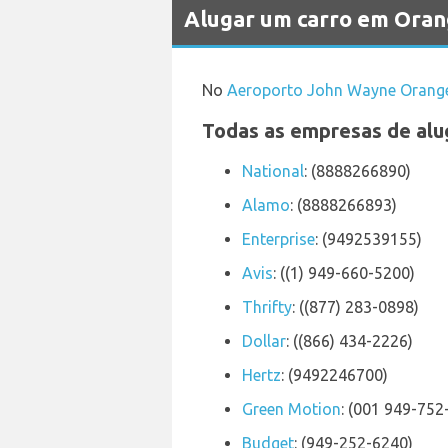
Alugar um carro em Ora
No
Aeroporto John Wayne Orang
Todas as empresas de alu
National
: (8888266890)
Alamo
: (8888266893)
Enterprise
: (9492539155)
Avis
: ((1) 949-660-5200)
Thrifty
: ((877) 283-0898)
Dollar
: ((866) 434-2226)
Hertz
: (9492246700)
Green Motion
: (001 949-752
Budget
: (949-252-6240)