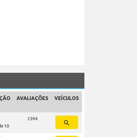
AÇÃO
AVALIAÇÕES
VEÍCULOS
2594
search
de 10