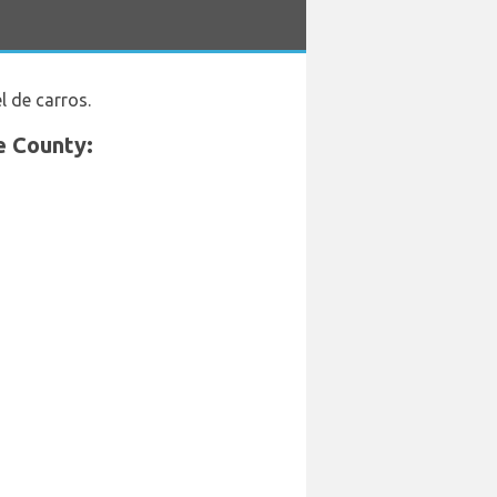
l de carros.
e County: