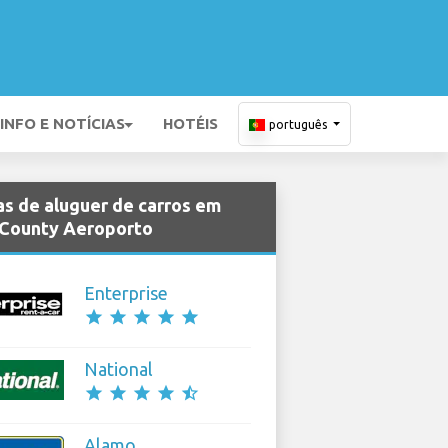
INFO E NOTÍCIAS
HOTÉIS
português
s de aluguer de carros em
County Aeroporto
Enterprise
star
star
star
star
star
National
star
star
star
star
star_half
Alamo