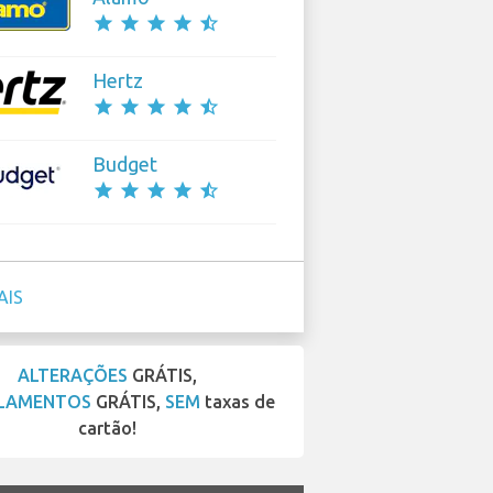
star
star
star
star
star_half
Hertz
star
star
star
star
star_half
Budget
star
star
star
star
star_half
AIS
ALTERAÇÕES
GRÁTIS,
LAMENTOS
GRÁTIS,
SEM
taxas de
cartão!