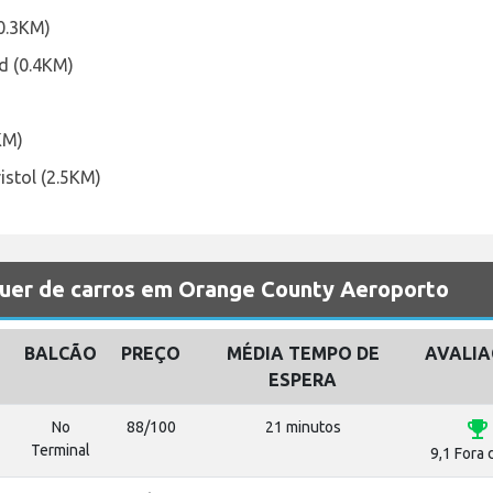
(0.3KM)
vd (0.4KM)
KM)
istol (2.5KM)
uer de carros em Orange County Aeroporto
BALCÃO
PREÇO
MÉDIA TEMPO DE
AVALI
ESPERA
emoji_events
No
88/100
21 minutos
Terminal
9,1 Fora 