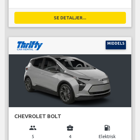
SE DETALJER...
MIDDELS
CHEVROLET BOLT
group
business_center
local_gas_station
5
4
Elektrisk