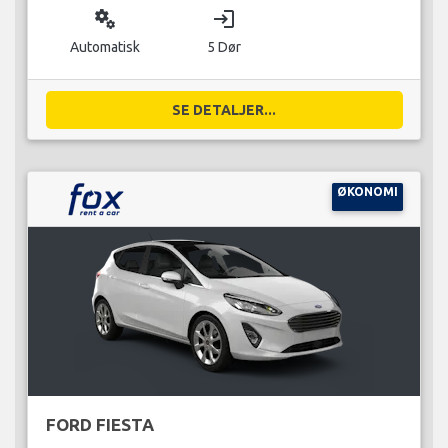
miscellaneous_services
login
Automatisk
5 Dør
SE DETALJER...
ØKONOMI
FORD FIESTA