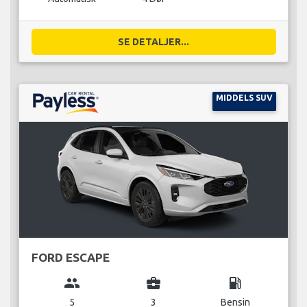
SE DETALJER...
MIDDELS SUV
FORD ESCAPE
group
business_center
local_gas_station
5
3
Bensin