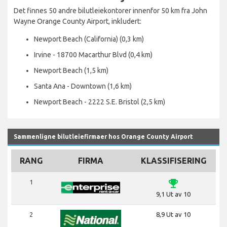
Det finnes 50 andre bilutleiekontorer innenfor 50 km fra John
Wayne Orange County Airport, inkludert:
Newport Beach (California) (0,3 km)
Irvine - 18700 Macarthur Blvd (0,4 km)
Newport Beach (1,5 km)
Santa Ana - Downtown (1,6 km)
Newport Beach - 2222 S.E. Bristol (2,5 km)
Sammenligne bilutleiefirmaer hos Orange County Airport
RANG
FIRMA
KLASSIFISERING
emoji_events
1
9,1 Ut av 10
2
8,9 Ut av 10