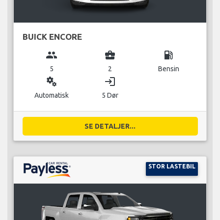
BUICK ENCORE
group
business_center
local_gas_station
5
2
Bensin
miscellaneous_services
login
Automatisk
5 Dør
SE DETALJER...
STOR LASTEBIL