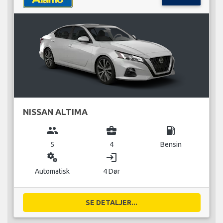
NISSAN ALTIMA
group
business_center
local_gas_station
5
4
Bensin
miscellaneous_services
login
Automatisk
4 Dør
SE DETALJER...