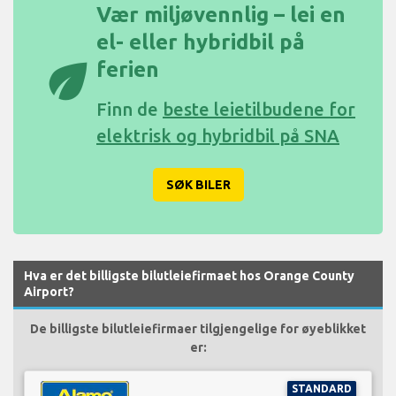
Vær miljøvennlig – lei en
el- eller hybridbil på
eco
ferien
Finn de
beste leietilbudene for
elektrisk og hybridbil på SNA
SØK BILER
Hva er det billigste bilutleiefirmaet hos Orange County
Airport?
De billigste bilutleiefirmaer tilgjengelige for øyeblikket
er:
STANDARD