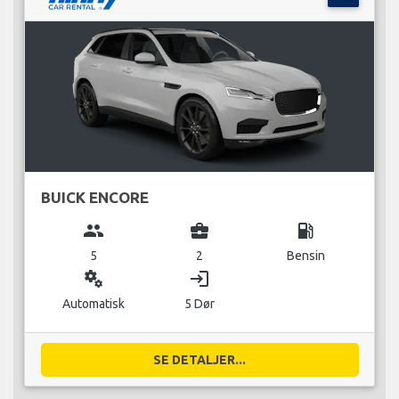
BUICK ENCORE
group
business_center
local_gas_station
5
2
Bensin
miscellaneous_services
login
Automatisk
5 Dør
SE DETALJER...