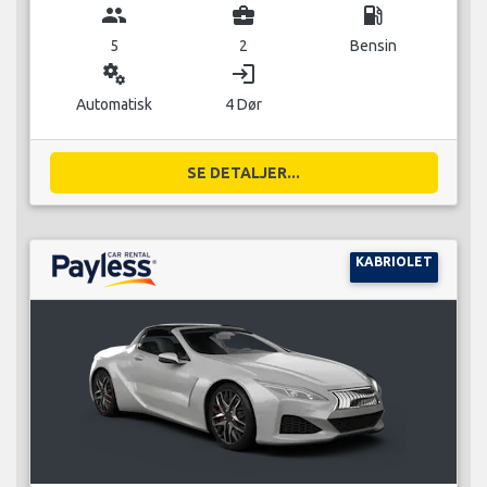
group
business_center
local_gas_station
5
2
Bensin
miscellaneous_services
login
Automatisk
4 Dør
SE DETALJER...
KABRIOLET