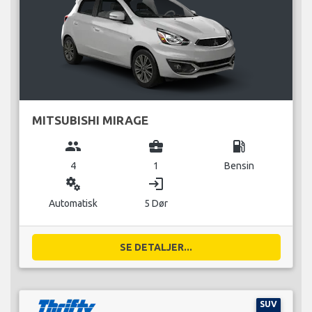
MITSUBISHI MIRAGE
group
business_center
local_gas_station
4
1
Bensin
miscellaneous_services
login
Automatisk
5 Dør
SE DETALJER...
SUV