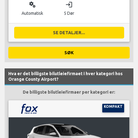
miscellaneous_services
login
Automatisk
5 Dør
SE DETALJER...
SØK
Hva er det billigste bilutleiefirmaet i hver kategori hos
Orange County Airport?
De billigste bilutleiefirmaer per kategori er:
KOMPAKT