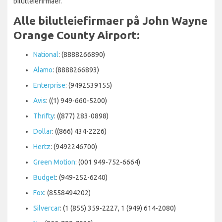
bilutleiefirmaer.
Alle bilutleiefirmaer på John Wayne
Orange County Airport:
National
: (8888266890)
Alamo
: (8888266893)
Enterprise
: (9492539155)
Avis
: ((1) 949-660-5200)
Thrifty
: ((877) 283-0898)
Dollar
: ((866) 434-2226)
Hertz
: (9492246700)
Green Motion
: (001 949-752-6664)
Budget
: (949-252-6240)
Fox
: (8558494202)
Silvercar
: (1 (855) 359-2227, 1 (949) 614-2080)