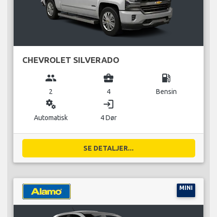
CHEVROLET SILVERADO
group
business_center
local_gas_station
2
4
Bensin
miscellaneous_services
login
Automatisk
4 Dør
SE DETALJER...
MINI