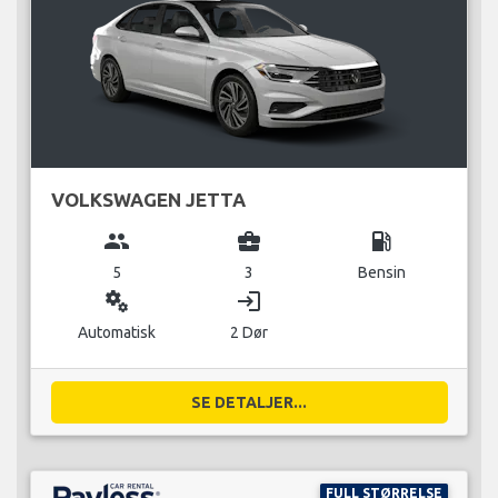
VOLKSWAGEN JETTA
group
business_center
local_gas_station
5
3
Bensin
miscellaneous_services
login
Automatisk
2 Dør
SE DETALJER...
FULL STØRRELSE