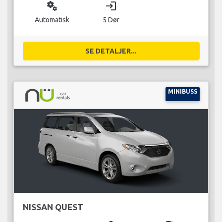
miscellaneous_services
login
Automatisk
5 Dør
SE DETALJER...
MINIBUSS
NISSAN QUEST