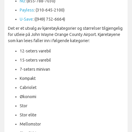
Nu
: (855-788-7030)
Payless
: (310-645-2100)
U-Save
: ((949) 752-6664)
Det er et utvalg av kjøretøykategorier og størrelser tilgjengelig
for utleie på John Wayne Orange County Airport. Kjøretøyene
som kan leies faller inn i følgende kategorier:
12-seters varebil
15-seters varebil
7-seters minivan
Kompakt
Cabriolet
Økonomi
Stor
Stor elite
Mellomstor