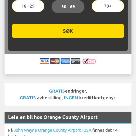
18 - 29
70+
30 - 69
SØK
GRATIS
endringer,
GRATIS
avbestilling,
INGEN
kredittkortgebyr!
Leie en bil hos Orange County Airport
På
John Wayne Orange County Airport i USA
finnes det 14