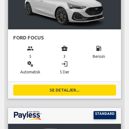
FORD FOCUS
group
business_center
local_gas_station
5
3
Bensin
miscellaneous_services
login
Automatisk
5 Dør
SE DETALJER...
STANDARD