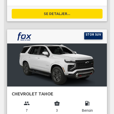
SE DETALJER...
STOR SUV
CHEVROLET TAHOE
group
business_center
local_gas_station
7
3
Bensin