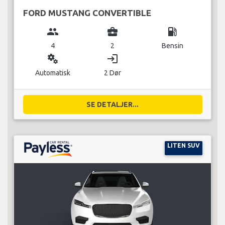
FORD MUSTANG CONVERTIBLE
group
business_center
local_gas_station
4
2
Bensin
miscellaneous_services
login
Automatisk
2 Dør
SE DETALJER...
LITEN SUV