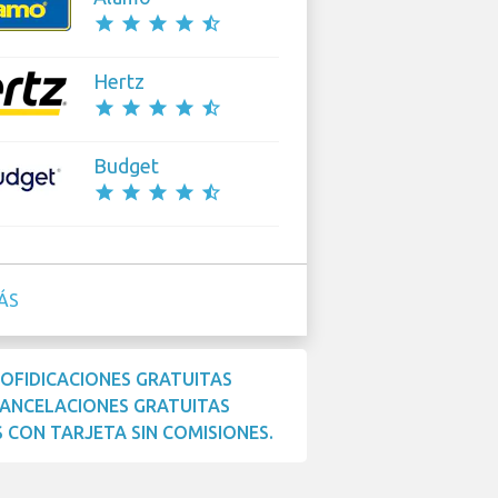
star
star
star
star
star_half
Hertz
star
star
star
star
star_half
Budget
star
star
star
star
star_half
ÁS
OFIDICACIONES GRATUITAS
ANCELACIONES GRATUITAS
 CON TARJETA SIN COMISIONES.