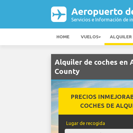
Aeropuerto d
Servicios e Información de i
HOME
VUELOS
ALQUILER
Alquiler de coches en
County
PRECIOS INMEJORA
COCHES DE ALQU
Lugar de recogida