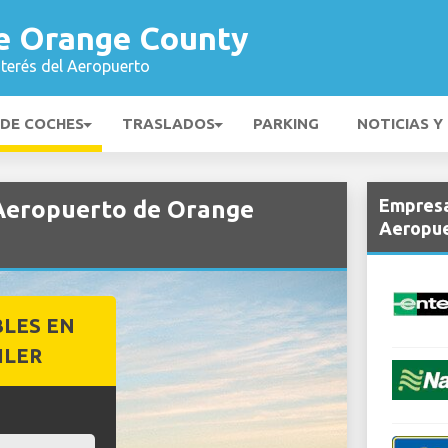
e Orange County
nterés del Aeropuerto
 DE COCHES
TRASLADOS
PARKING
NOTICIAS Y
Empresa
 Aeropuerto de Orange
Aeropue
BLES EN
ILER