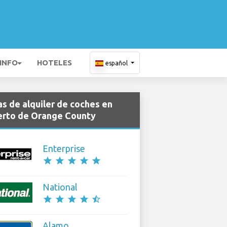
 INFO
HOTELES
español
s de alquiler de coches en
rto de Orange County
Enterprise
star
star
star
star
star
National
star
star
star
star
star_half
Alamo