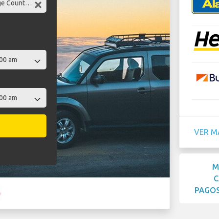
VER M
M
C
PAGOS