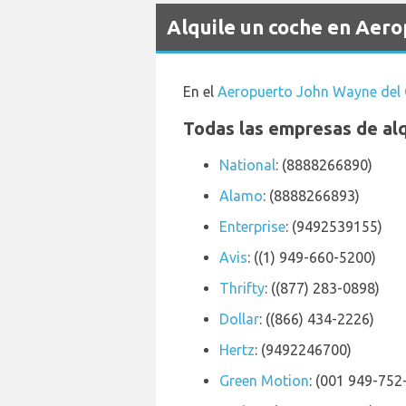
Alquile un coche en Aer
En el
Aeropuerto John Wayne del
Todas las empresas de al
National
: (8888266890)
Alamo
: (8888266893)
Enterprise
: (9492539155)
Avis
: ((1) 949-660-5200)
Thrifty
: ((877) 283-0898)
Dollar
: ((866) 434-2226)
Hertz
: (9492246700)
Green Motion
: (001 949-752