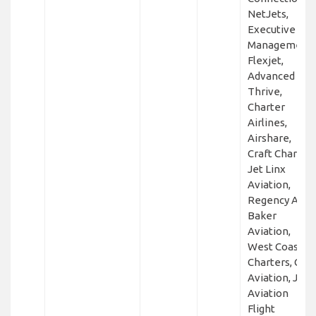
NetJets,
Executive Jet
Management,
Flexjet,
Advanced Air,
Thrive,
Charter
Airlines,
Airshare,
Craft Charter,
Jet Linx
Aviation,
Regency Air,
Baker
Aviation,
West Coast
Charters, CTP
Aviation, Jet
Aviation
Flight