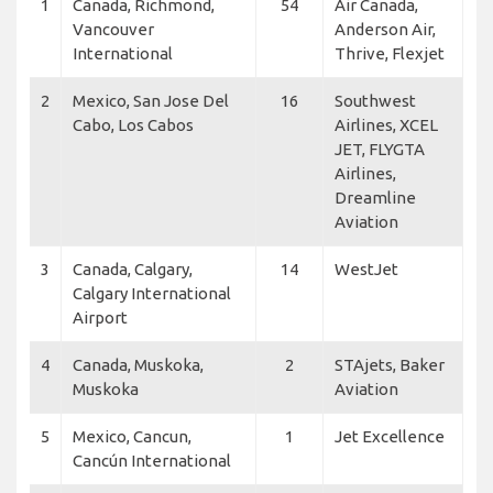
1
Canada, Richmond,
54
Air Canada,
Vancouver
Anderson Air,
International
Thrive, Flexjet
2
Mexico, San Jose Del
16
Southwest
Cabo, Los Cabos
Airlines, XCEL
JET, FLYGTA
Airlines,
Dreamline
Aviation
3
Canada, Calgary,
14
WestJet
Calgary International
Airport
4
Canada, Muskoka,
2
STAjets, Baker
Muskoka
Aviation
5
Mexico, Cancun,
1
Jet Excellence
Cancún International