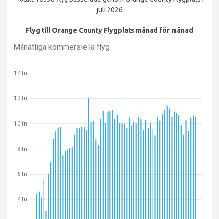
juli 2026
Flyg till Orange County Flygplats månad för månad
Månatliga kommersiella flyg
14 tn
12 tn
10 tn
8 tn
6 tn
4 tn