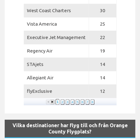
West Coast Charters
30
Vista America
25
Executive Jet Management
22
Regency Air
19
STAjets
14
Allegiant Air
14
flyExclusive
12
1
2
3
4
5
6
7
8
Vilka destinationer har flyg till och från Orange
County Flygplats?