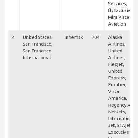
Services,
flyExclusive,
Mira Vista
Aviation
2
United States,
Inhemsk
704
Alaska
San Francisco,
Airlines,
San Francisco
United
International
Airlines,
Flexjet,
United
Express,
Frontier,
Vista
America,
Regency Air,
NetJets,
International
Jet, STAjets,
Executive Jet