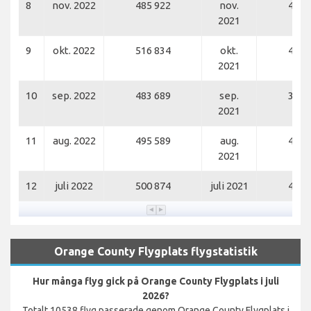
8
nov. 2022
485 922
nov.
417 
2021
9
okt. 2022
516 834
okt.
423 
2021
10
sep. 2022
483 689
sep.
382 
2021
11
aug. 2022
495 589
aug.
410 
2021
12
juli 2022
500 874
juli 2021
435 
Orange County Flygplats flygstatistik
Hur många flyg gick på Orange County Flygplats i juli
2026?
Totalt 10538 flyg passerade genom Orange County Flygplats i