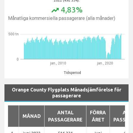
4,83%
trending_up
Månatliga kommersiella passagerare (alla månader)
500 tn
0
jan., 2010
jan., 2020
Tidsperiod
Orange County Flygplats Månadsjämförelse för
passagerare
ANTAL
FÖRRA
ANT
MÅNAD
PASSAGERARE
ÅRET
PASSAG