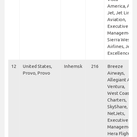
America, ATI
Jet, Jet Linx
Aviation,
Executive Jet
Management,
Sierra West
Airlines, Jet
Excellence
12
United States,
Inhemsk
216
Breeze
Provo, Provo
Airways,
Allegiant Air,
Ventura,
West Coast
Charters,
SkyShare,
NetJets,
Executive Jet
Management,
Hera Flight,