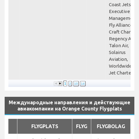
Coast Jets,
Executive Jet
Management,
Fly Alliance,
Craft Charter,
Regency Air,
Talon Air,
Solairus
Aviation,
Worldwide
Jet Charter
1
2
10
14
Международные направления и действующие
авиакомпании на Orange County Flygplats
FLYGPLATS
FLYG
FLYGBOLAG