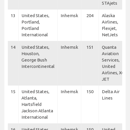
STAjets
13
United States,
Inhemsk
204
Alaska
Portland,
Airlines,
Portland
Flexjet,
International
NetJets
14
United States,
Inhemsk
151
Quanta
Houston,
Aviation
George Bush
Services,
Intercontinental
United
Airlines, XCEL
JET
15
United States,
Inhemsk
150
Delta Air
Atlanta,
Lines
Hartsfield
Jackson Atlanta
International
16
United States,
Inhemsk
150
United