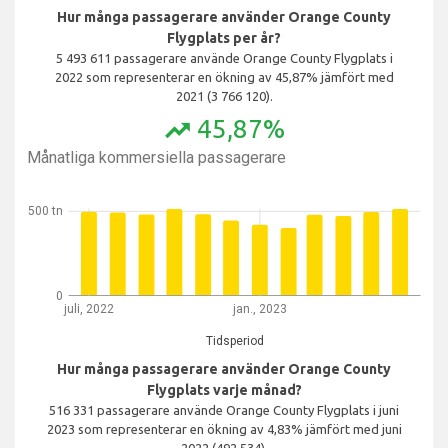
Hur många passagerare använder Orange County
Flygplats per år?
5 493 611 passagerare använde Orange County Flygplats i
2022 som representerar en ökning av 45,87% jämfört med
2021 (3 766 120).
45,87%
trending_up
Månatliga kommersiella passagerare
500 tn
0
juli, 2022
jan., 2023
Tidsperiod
Hur många passagerare använder Orange County
Flygplats varje månad?
516 331 passagerare använde Orange County Flygplats i juni
2023 som representerar en ökning av 4,83% jämfört med juni
2022 (492 534).