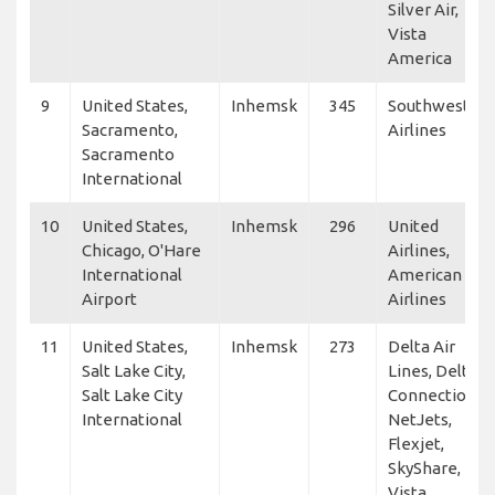
Silver Air,
Vista
America
9
United States,
Inhemsk
345
Southwest
Sacramento,
Airlines
Sacramento
International
10
United States,
Inhemsk
296
United
Chicago, O'Hare
Airlines,
International
American
Airport
Airlines
11
United States,
Inhemsk
273
Delta Air
Salt Lake City,
Lines, Delta
Salt Lake City
Connection,
International
NetJets,
Flexjet,
SkyShare,
Vista