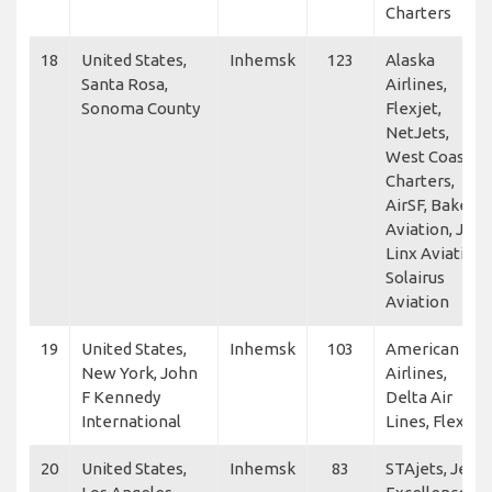
Charters
18
United States,
Inhemsk
123
Alaska
Santa Rosa,
Airlines,
Sonoma County
Flexjet,
NetJets,
West Coast
Charters,
AirSF, Baker
Aviation, Jet
Linx Aviation,
Solairus
Aviation
19
United States,
Inhemsk
103
American
New York, John
Airlines,
F Kennedy
Delta Air
International
Lines, Flexjet
20
United States,
Inhemsk
83
STAjets, Jet