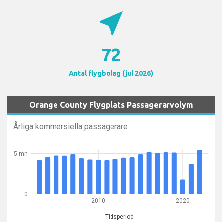
near_me
72
Antal flygbolag (jul 2026)
Orange County Flygplats Passagerarvolym
Årliga kommersiella passagerare
5 mn
0
2010
2020
Tidsperiod