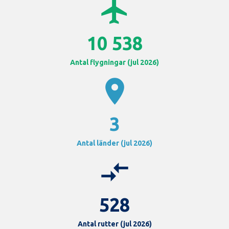
airplanemode_active
10 538
Antal flygningar (jul 2026)
location_on
3
Antal länder (jul 2026)
compare_arrows
528
Antal rutter (jul 2026)