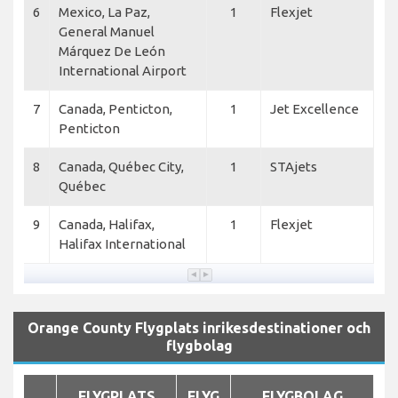
6
Mexico, La Paz,
1
Flexjet
General Manuel
Márquez De León
International Airport
7
Canada, Penticton,
1
Jet Excellence
Penticton
8
Canada, Québec City,
1
STAjets
Québec
9
Canada, Halifax,
1
Flexjet
Halifax International
Orange County Flygplats inrikesdestinationer och
flygbolag
FLYGPLATS
FLYG
FLYGBOLAG