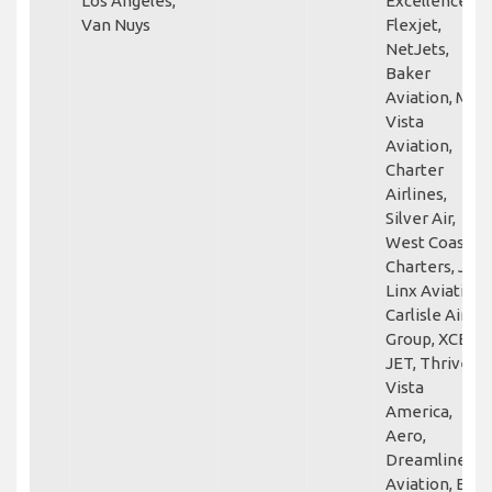
Los Angeles,
Excellence,
Van Nuys
Flexjet,
NetJets,
Baker
Aviation, Mira
Vista
Aviation,
Charter
Airlines,
Silver Air,
West Coast
Charters, Jet
Linx Aviation,
Carlisle Air
Group, XCEL
JET, Thrive,
Vista
America,
Aero,
Dreamline
Aviation, East