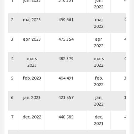
1
juni 2023
516 331
juni
492 
2022
2
maj 2023
499 661
maj
488 
2022
3
apr. 2023
475 354
apr.
470 
2022
4
mars
482 379
mars
451 
2023
2022
5
feb. 2023
404 491
feb.
349 
2022
6
jan. 2023
423 557
jan.
309 
2022
7
dec. 2022
448 585
dec.
415 
2021