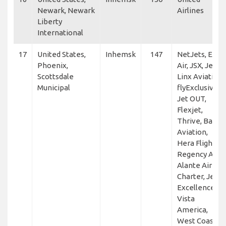
Newark, Newark
Airlines
Liberty
International
17
United States,
Inhemsk
147
NetJets, Elite
Phoenix,
Air, JSX, Jet
Scottsdale
Linx Aviation,
Municipal
flyExclusive,
Jet OUT,
Flexjet,
Thrive, Baker
Aviation,
Hera Flight,
Regency Air,
Alante Air
Charter, Jet
Excellence,
Vista
America,
West Coast