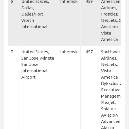
6
United States,
Inhemsk
459
American
Dallas,
Airlines,
Dallas/Fort
Frontier,
Worth
NetJets, CTP
International
Aviation,
Vista
America
7
United States,
Inhemsk
457
Southwest
San Jose, Mineta
Airlines,
San Jose
NetJets,
International
Vista
Airport
America,
flyExclusive,
Executive Jet
Management,
Flexjet,
Solairus
Aviation,
Advanced Air,
Alaska