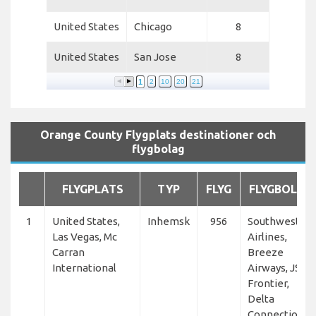
United States
Chicago
8
United States
San Jose
8
1
2
10
20
21
Orange County Flygplats destinationer och
flygbolag
FLYGPLATS
TYP
FLYG
FLYGBOLAG
1
United States,
Inhemsk
956
Southwest
Las Vegas, Mc
Airlines,
Carran
Breeze
International
Airways, JSX,
Frontier,
Delta
Connection,