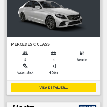
MERCEDES C CLASS
group
business_center
local_gas_station
5
4
Bensin
miscellaneous_services
login
Automatisk
4 Dörr
VISA DETALJER...