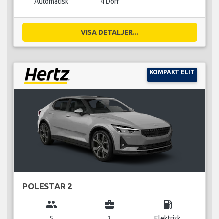
Automatisk
4 Dörr
VISA DETALJER...
KOMPAKT ELIT
POLESTAR 2
group
business_center
local_gas_station
5
3
Elektrisk