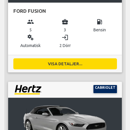
FORD FUSION
group
business_center
local_gas_station
5
3
Bensin
miscellaneous_services
login
Automatisk
2 Dörr
VISA DETALJER...
CABRIOLET